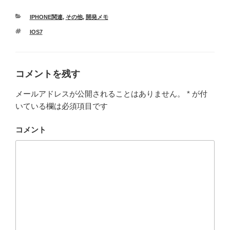
カ
IPHONE関連
,
その他
,
開発メモ
テ
タ
IOS7
ゴ
グ
リ
ー
コメントを残す
メールアドレスが公開されることはありません。
*
が付
いている欄は必須項目です
コメント