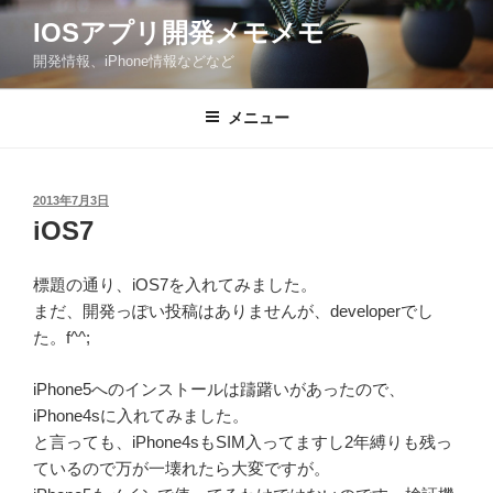
コ
IOSアプリ開発メモメモ
ン
開発情報、iPhone情報などなど
テ
ン
ツ
メニュー
へ
ス
キ
投
2013年7月3日
稿
ッ
iOS7
日:
プ
標題の通り、iOS7を入れてみました。
まだ、開発っぽい投稿はありませんが、developerでし
た。f^^;
iPhone5へのインストールは躊躇いがあったので、
iPhone4sに入れてみました。
と言っても、iPhone4sもSIM入ってますし2年縛りも残っ
ているので万が一壊れたら大変ですが。